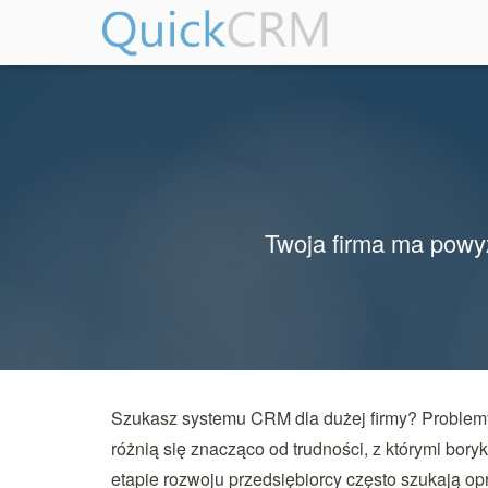
Twoja firma ma powyż
Szukasz systemu CRM dla dużej firmy? Problem
różnią się znacząco od trudności, z którymi boryk
etapie rozwoju przedsiębiorcy często szukają o