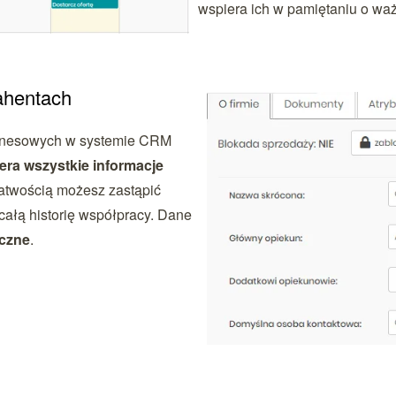
wspiera ich w pamiętaniu o wa
ahentach
biznesowych w systemie CRM
iera wszystkie informacje
 łatwością możesz zastąpić
ałą historię współpracy. Dane
eczne
.