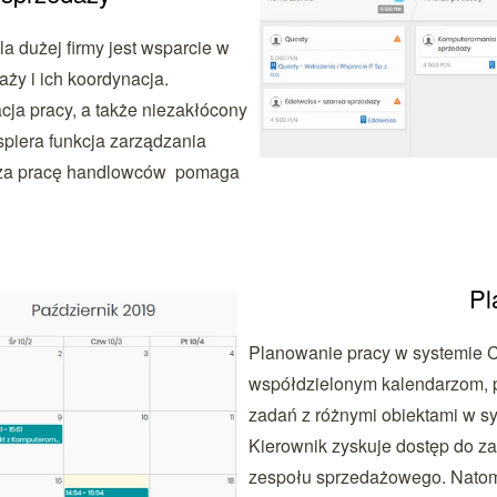
 dużej firmy jest wsparcie w
ży i ich koordynacja.
cja pracy, a także niezakłócony
piera funkcja zarządzania
esza pracę handlowców pomaga
Pl
Planowanie pracy w systemie CR
współdzielonym kalendarzom, p
zadań z różnymi obiektami w s
Kierownik zyskuje dostęp do za
zespołu sprzedażowego. Natomi