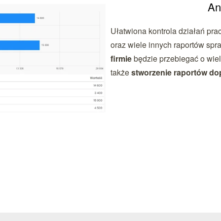
An
Ułatwiona kontrola działań pra
oraz wiele innych raportów spr
firmie
będzie przebiegać o wie
także
stworzenie raportów do